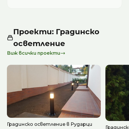
Проекти: Градинско
осветление
Виж всички проекти
Градинско осветление в Рударци
Градинск