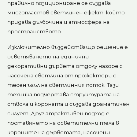
правилно позициониране се създава
многопластов светлинен ефект, който
придава дълбочина и атмосфера на
пространството.
Изключително въздействащо решение е
осветяването на единични
декоративни дървета отдолу нагоре с
насочена светлина от прожектори с
тесен ъгъл на светлинния поток. Тази
техника подчертава структурата на
ствола и короната и създава драматичен
силует. Друг атрактивен подход е
поставянето на осветителни тела в
короните на дърветата, насочени