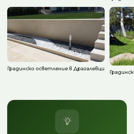
Градинско осветление в Драгалевци
Градинск