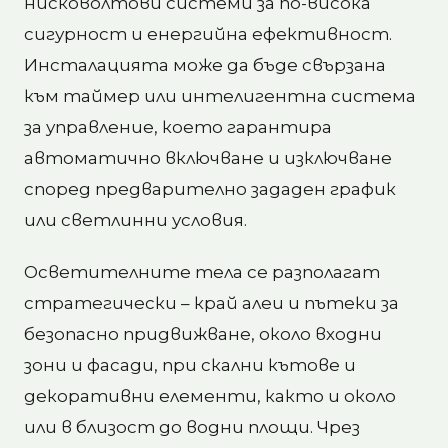
нисковолтови системи за по-висока
сигурност и енергийна ефективност.
Инсталацията може да бъде свързана
към таймер или интелигентна система
за управление, което гарантира
автоматично включване и изключване
според предварително зададен график
или светлинни условия.
Осветителните тела се разполагат
стратегически – край алеи и пътеки за
безопасно придвижване, около входни
зони и фасади, при скални кътове и
декоративни елементи, както и около
или в близост до водни площи. Чрез