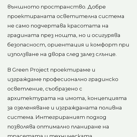
външното пространство. Добре
проектираната осветителна система
не само подчертава красотата на
градината през нощта, но и осигурява
безопасност, ориентация и комфорт при
използване на двора след залез слънце.
В Green Project проектираме и
изграждаме професионално градинско
осветление, съобразено с
архитектурата на имота, концепцията
за озеленяване и изгражданата поливна
система. Интегрираният подход
позволява оптимално планиране на
трасетата и техническата