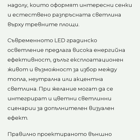
надолу, които оформят интересни сенки
и естествено разпръсната светлина
върху тревните площи.
Съвременното LED градинско
осветление предлага висока енергийна
ефективност, дълъг експлоатационен
живот и възможност за избор между
топла, неутрална или акцентна
светлина. При желание могат да се
интегрират и цветни светлинни
сценарии за допълнителен визуален
ефект.
Правилно проектираното външно