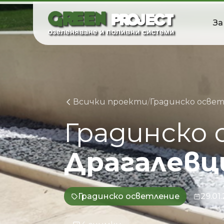
Skip
to
За
content
Всички проекти
/
Градинско осве
Градинско
Драгалевц
Градинско осветление
29.01