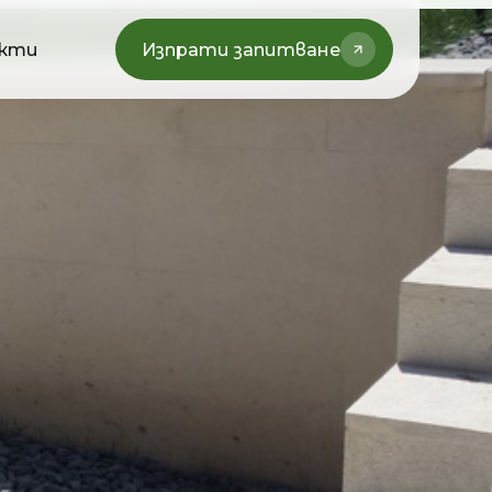
кти
Изпрати запитване