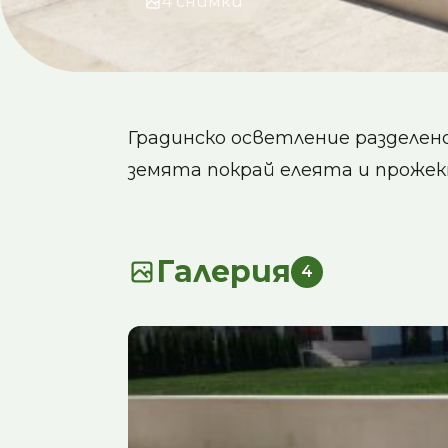
4 снимки
Градинско осветление разделено 
земята покрай елеята и прожек
Галерия
4