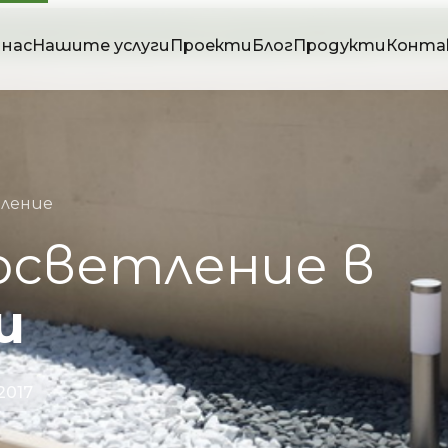
 нас
Нашите услуги
Проекти
Блог
Продукти
Конта
тление
осветление
в
и
.2017