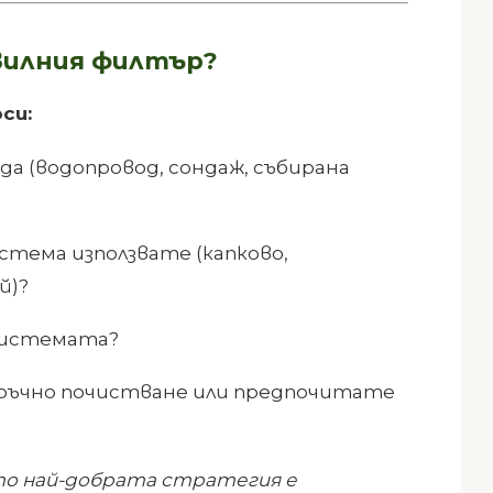
вилния филтър?
си:
да (водопровод, сондаж, събирана
стема използвате (капково,
й)?
 системата?
 ръчно почистване или предпочитате
то най-добрата стратегия е