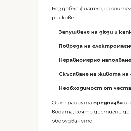
Без добър филтър, напоите
рискове:
Запушване на дюзи и ка
Повреда на електромагн
Неравномерно напояван
Скъсяване на живота на
Необходимост от честа
Филтрацията
предпазва
ин
водата, която достигне до
оборудването.