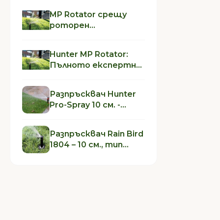
MP Rotator срещу
роторен
разпръсквач (Hunter
PGP Ultra, Hunter I-20 и
Hunter MP Rotator:
др.)
Пълното експертно
ръководство за
избор, проектиране и
Разпръсквач Hunter
монтаж
Pro-Spray 10 см. -
защо това е най-
продаваният
Разпръсквач Rain Bird
разпръсквач на
1804 – 10 см., тип
Hunter Industries?
"спрей" – защо това
е най-продаваният
разпръсквач на Rain
Bird