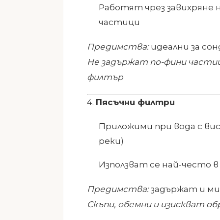
Работят чрез завихряне 
частици
Предимства:
идеални за сон
Не задържат по-фини частиц
филтър
4.
Пясъчни филтри
Приложими при вода с вис
реки)
Използват се най-често в
Предимства:
задържат и ми
Скъпи, обемни и изискват о