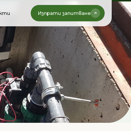
кти
Изпрати запитване