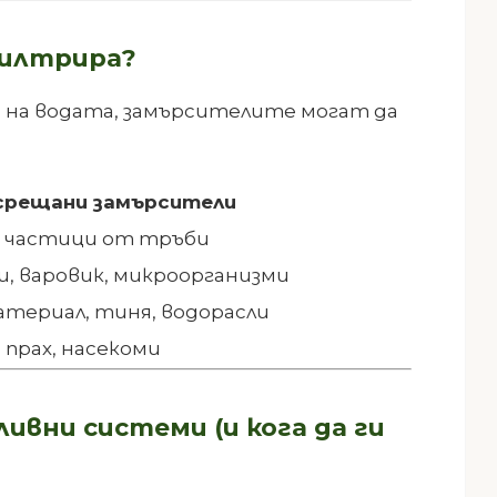
филтрира?
 на водата, замърсителите могат да
срещани замърсители
а, частици от тръби
и, варовик, микроорганизми
атериал, тиня, водорасли
 прах, насекоми
ивни системи (и кога да ги