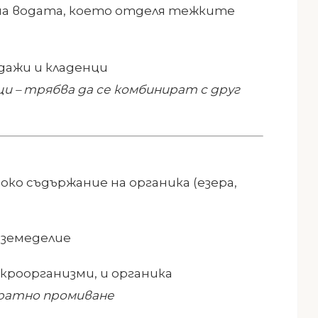
на водата, което отделя тежките
дажи и кладенци
и – трябва да се комбинират с друг
око съдържание на органика (езера,
 земеделие
кроорганизми, и органика
братно промиване