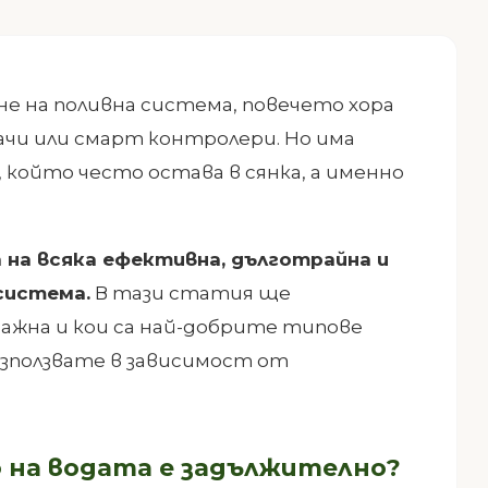
не на поливна система, повечето хора
ачи или смарт контролери. Но има
който често остава в сянка, а именно
на всяка ефективна, дълготрайна и
система.
В тази статия ще
важна и кои са най-добрите типове
зползвате в зависимост от
на водата е задължително?