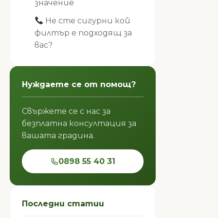
значение
Не сте сигурни кой
филтър е подходящ за
вас?
Нуждаете се от помощ?
Свържете се с нас за
безплатна консултация за
вашата градина.
0898 55 40 31
Последни статии