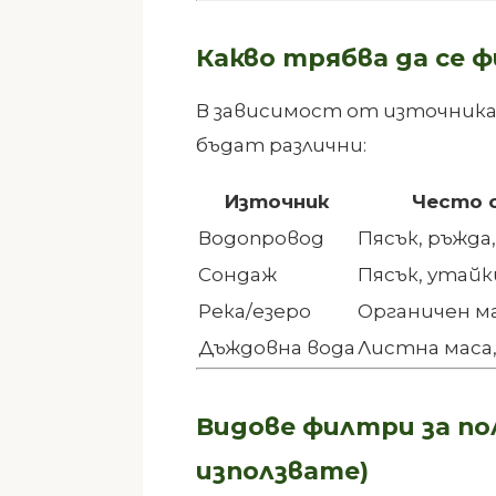
Какво трябва да се 
В зависимост от източника
бъдат различни:
Източник
Често 
Водопровод
Пясък, ръжд
Сондаж
Пясък, утайк
Река/езеро
Органичен м
Дъждовна вода
Листна маса,
Видове филтри за пол
използвате)