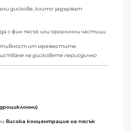
ани дискове, които задържат
да с фин пясък или органични частици
ективност от мрежестите
чистване на дисковете периодично
идроциклонни)
ри
висока концентрация на пясък