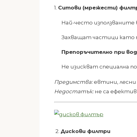
1.
Ситови (мрежести) филт
Най-често използваните 
Захващат частици като п
Препоръчително при вод
Не изискват специална п
Предимства:
евтини, лесни
Недостатък:
не са ефектив
2.
Дискови филтри