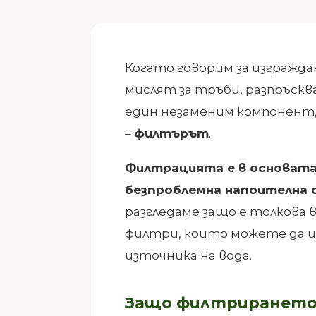
Когато говорим за изгражда
мислят за тръби, разпръскв
един незаменим компонент, 
–
филтърът
.
Филтрацията е в основата 
безпроблемна напоителна 
разгледаме защо е толкова 
филтри, които можете да и
източника на вода.
Защо филтрирането 