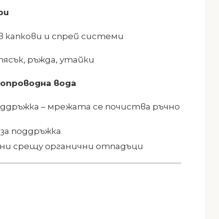
ри
в капкови и спрей системи
ясък, ръжда, утайки
опроводна вода
оддръжка – мрежата се почиства ръчно
 за поддръжка
ни срещу органични отпадъци