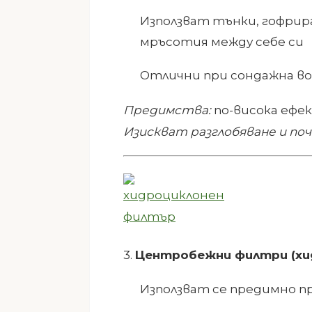
Използват тънки, гофрир
мръсотия между себе си
Отлични при сондажна во
Предимства:
по-висока еф
Изискват разглобяване и по
3.
Центробежни филтри
(х
Използват се предимно п