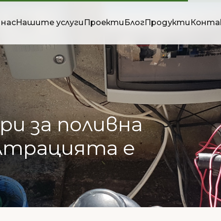
 нас
Нашите услуги
Проекти
Блог
Продукти
Конта
ри
за
поливна
лтрацията
е