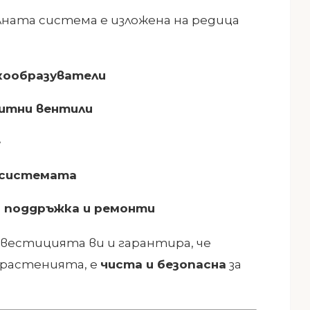
лната система е изложена на редица
пкообразуватели
итни вентили
е
 системата
 поддръжка и ремонти
вестицията ви и гарантира, че
 растенията, е
чиста и безопасна
за