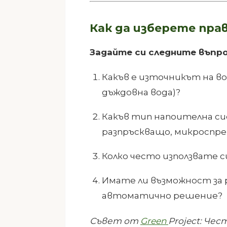
Как да изберете пра
Задайте си следните въпро
Какъв е източникът на во
дъждовна вода)?
Какъв тип напоителна си
разпръскващо, микроспре
Колко често използвате
Имате ли възможност за
автоматично решение?
Съвет от
Green
Project
: Чес