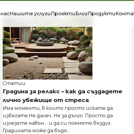
 нас
Нашите услуги
Проекти
Блог
Продукти
Конта
Статии
Градина за релакс – как да създадете
лично убежище от стреса
Има моменти, в които просто искате да
избягате.Не далеч. Не за дълго. Просто да
излезете навън… и да си поемете въздух.
Градината може да бъде...