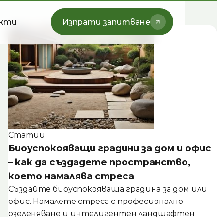
кти
Изпрати запитване
Статии
Биоуспокояващи градини за дом и офис
– как да създадете пространство,
което намалява стреса
Създайте биоуспокояваща градина за дом или
офис. Намалете стреса с професионално
озеленяване и интелигентен ландшафтен