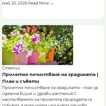
май 20, 2026
Read More →
Статии
Пролетно почистване на градината |
План и съвети
Пролетно почистване на градината – план за
идеална визия и здрави растения С
настъпването на пролетта природата се
събужда, а градината има нужда от ново...