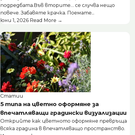
подредбата.Във вторите… се случва нещо
повече. Забавяте крачка. Поемате...
юни 1, 2026
Read More →
Статии
5 типа на цветно оформяне за
впечатляващи градински визуализации
Открийте как цветното оформяне превръща
всяка градина в впечатляващо пространство.