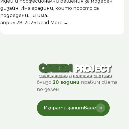
Идеи и професионални решения за модерен
дизайн. Има градини, които просто са
подредени… и има...
април 28, 2026
Read More →
близо
20 години
правим света
по-зелен
Изпрати запитване