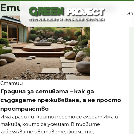
Skip
Етикет:
озеленяване
to
За
content
Статии
Градина за сетивата – как да
създадете преживяване, а не просто
пространство
Има градини, които просто се гледат.Има и
такива, които се усещат. В първите
забелязвате цветовете, формите,