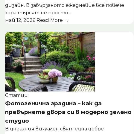
дизайн. В забързаното ежедневие все повече
хора търсят не просто...
май 12, 2026
Read More →
Статии
Фотогенична градина – как да
превърнете двора си в модерно зелено
студио
В днешния визуален свят една добре