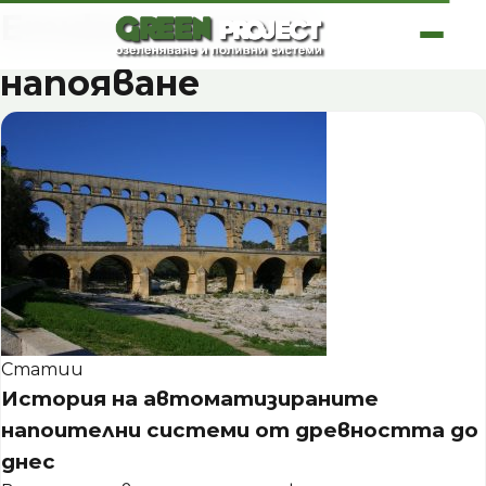
Skip
Етикет:
смарт
to
content
напояване
Статии
История на автоматизираните
напоителни системи от древността до
днес