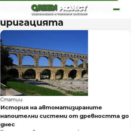
Skip
Етикет:
развитие на
to
content
иригацията
Статии
История на автоматизираните
напоителни системи от древността до
днес