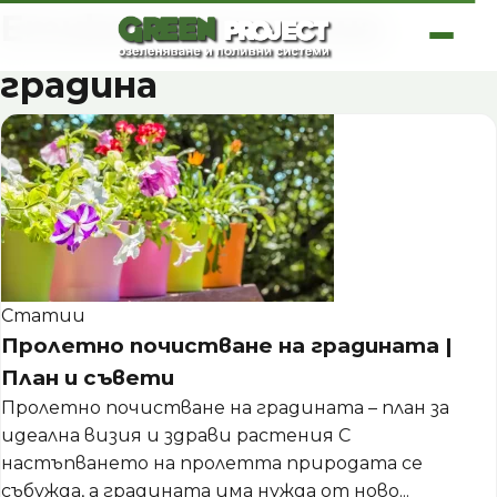
Skip
Етикет:
пролетна
to
content
градина
Статии
Пролетно почистване на градината |
План и съвети
Пролетно почистване на градината – план за
идеална визия и здрави растения С
настъпването на пролетта природата се
събужда, а градината има нужда от ново...