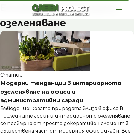
Skip
Етикет:
интериорно
to
content
озеленяване
Статии
Модерни тенденции в интериорното
озеленяване на офиси и
административни сгради
Въведение: когато природата влиза в офиса В
последните години интериорното озеленяване
се превърна от просто декоративен елемент в
съществена част от модерния офис дизайн. Все...