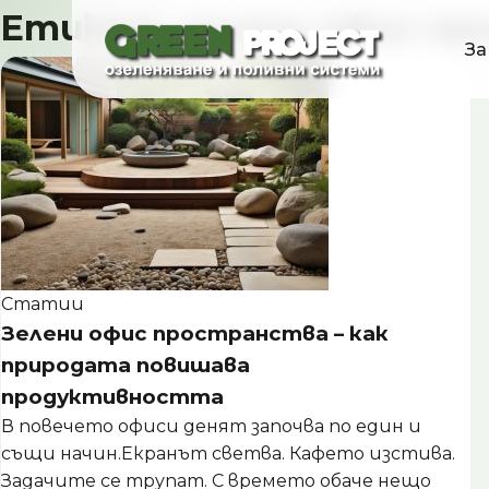
Skip
Етикет:
зелени офис п
to
За
content
Статии
Зелени офис пространства – как
природата повишава
продуктивността
В повечето офиси денят започва по един и
същи начин.Екранът светва. Кафето изстива.
Задачите се трупат. С времето обаче нещо