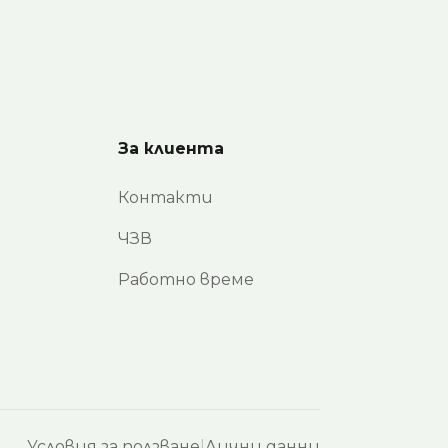
За клиента
Контакти
ЧЗВ
Работно време
Условия за ползване
|
Лични данни