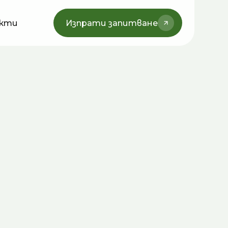
кти
Изпрати запитване