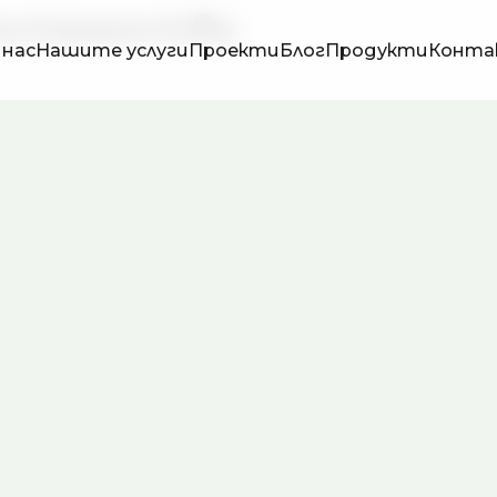
ространства
 нас
Нашите услуги
Проекти
Блог
Продукти
Конта