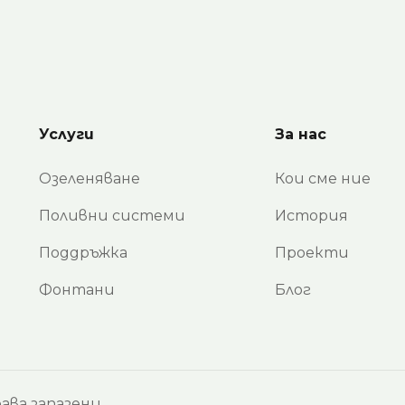
Услуги
За нас
Озеленяване
Кои сме ние
Поливни системи
История
Поддръжка
Проекти
Фонтани
Блог
ава запазени.