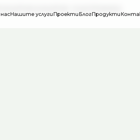
апоителните системи
 нас
Нашите услуги
Проекти
Блог
Продукти
Конта