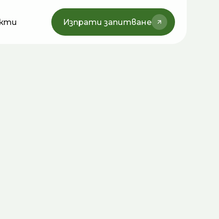
кти
Изпрати запитване