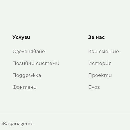
Услуги
За нас
Озеленяване
Кои сме ние
Поливни системи
История
Поддръжка
Проекти
Фонтани
Блог
ава запазени.