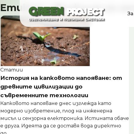
Skip
Етикет:
еволюция на н
to
За
content
Статии
История на капковото напояване: от
древните цивилизации до
съвременните технологии
Капковото напояване днес изглежда като
модерно изобретение, плод на инженерна
мисъл и сензорна електроника. Истината обаче
е друга. Идеята да се доставя вода директно
до...