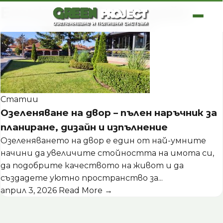
Skip
Етикет:
двор дизайн
to
content
Статии
Озеленяване на двор – пълен наръчник за
планиране, дизайн и изпълнение
Озеленяването на двор е един от най-умните
начини да увеличите стойността на имота си,
да подобрите качеството на живот и да
създадете уютно пространство за...
април 3, 2026
Read More →