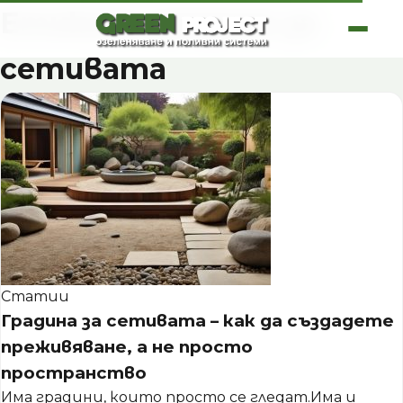
Skip
Етикет:
градина за
to
content
сетивата
Статии
Градина за сетивата – как да създадете
преживяване, а не просто
пространство
Има градини, които просто се гледат.Има и