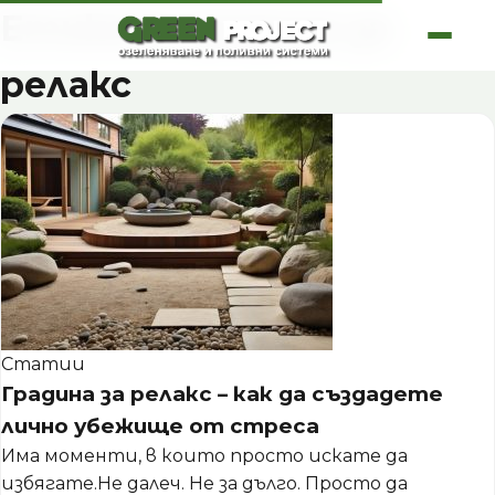
Skip
Етикет:
градина за
to
content
релакс
Статии
Градина за релакс – как да създадете
лично убежище от стреса
Има моменти, в които просто искате да
избягате.Не далеч. Не за дълго. Просто да