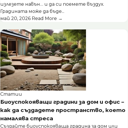
излезете навън… и да си поемете въздух.
Градината може да бъде...
май 20, 2026
Read More →
Статии
Биоуспокояващи градини за дом и офис –
как да създадете пространство, което
намалява стреса
Създайте биоуспокояваща градина за дом или