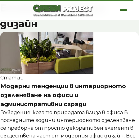
Skip
Етикет:
биофилен
to
content
дизайн
Статии
Модерни тенденции в интериорното
озеленяване на офиси и
административни сгради
Въведение: когато природата влиза в офиса В
последните години интериорното озеленяване
се превърна от просто декоративен елемент в
съществена част от модерния офис дизайн. Все...