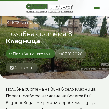
Skip
to
content
Всички проекти
/
Поливни системи
Поливна
система
в
Кладница
Поливни системи
07.01.2020
4 снимки
Поливна система на вила в село Кладница.
Поради слабото налягане на водата във
водопровода сме решили проблема с дюзи,