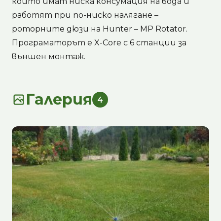
които имат ниска консумация на вода и
работят при по-ниско налягане –
роторните дюзи на Hunter –
MP Rotator
.
Програматорът е
X-Core
с 6 станции за
външен монтаж.
Галерия
4