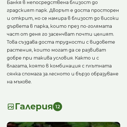
Банкя в непосредствена близост до
градският парк. Дворът е доста просторен
и открит, но се намира в близост до високи
дървета в парка, които през по-голямата
част от деня го засенчват почти целият.
Това създава доста трудности с видовете
растения, които могат да се развиват
добре при такива условия. Както и с
влагата, която в комбинация с плътната
сянка спомага за лесното и бързо образуване
на мъхове.
Галерия
12