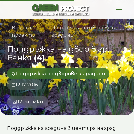
Skip
to
content
Всички
Поддръжка на дворове и
/
проекти
градини
Поддръжка
на
двор
в
гр.
Банкя
(4)
Поддръжка на дворове и градини
12.12.2016
12 снимки
Поддръжка на градина в центъра на град