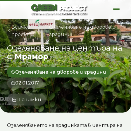
Skip
to
content
Всички
Озеленяване на дворове и
/
проекти
градини
Озеленяване
на
центъра
на
с.
Мрамор
Озеленяване на дворове и градини
02.01.2017
11 снимки
Озеленяването на градинката в центъра на