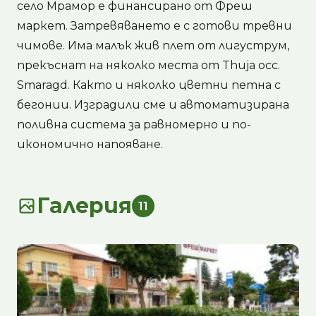
село Мрамор е финансирано от Фреш
маркет. Затревяването е с готови тревни
чимове. Има малък жив плет от лигуструм,
прекъснат на няколко места от Thuja occ.
Smaragd. Както и няколко цветни петна с
бегонии. Изградили сме и автоматизирана
поливна система за равномерно и по-
икономично напояване.
Галерия
11