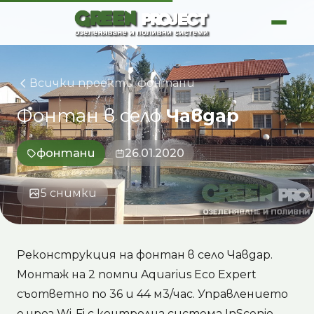
Skip
to
content
Всички проекти
/
фонтани
Фонтан
в
село
Чавдар
фонтани
26.01.2020
5 снимки
Реконструкция на фонтан в село Чавдар.
Монтаж на 2 помпи Aquarius Eco Expert
съответно по 36 и 44 м3/час. Управлението
е чрез Wi-Fi с контролна система InScenio