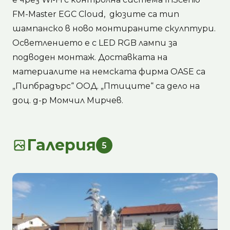
FM-Master EGC Cloud, дюзите са тип
шампанско в ново монтираните скулптури.
Осветлението е с LED RGB лампи за
подводен монтаж. Доставката на
материалите на немската фирма OASE са
„Пипбрадърс“ ООД. „Птиците“ са дело на
доц. д-р Момчил Мирчев.
Галерия
5