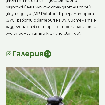
„HUNTER industries“ – дефлекторни
разпръсквачи SRS със стандартни спрей
дюзи и дюзи „MP Rotator“. Програматорът
„SVC“ работи с батерия на 9V. Системата е
разделена на 4 сектора контролирани от 4
електромагнитни клапани „Jar Top“.
Галерия
20