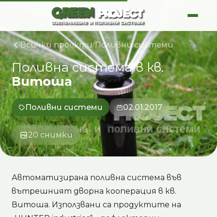
Skip
to
content
Всички проекти
/
Поливни системи
Поливна
система
в
кв.
Витоша
Поливни системи
02.01.2017
20 снимки
Автоматизирана поливна система във
вътрешният дворна кооперация в кв.
Витоша. Използвани са продуктите на