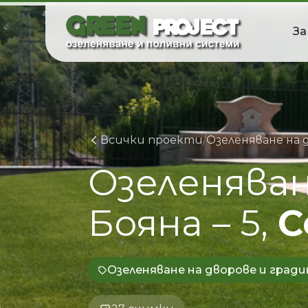
Skip
to
За
content
Всички проекти
/
Озеленяване на 
Озеленява
Бояна
–
5,
С
Озеленяване на дворове и гради