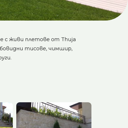
е с живи плетове от Thuja
ълбовидни тисове, чимшир,
уги.