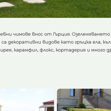
евни чимове внос от Гърция. Озеленяването 
ани са декоративни видове като гръцка ела, к
ирея, карамфил, флокс, кортадерия и много др