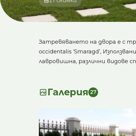
27 снимки
Затревяването на двора е с тр
occidentalis ‘Smaragd’, Използв
лавровишна, различни видове сп
Галерия
27