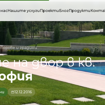
 нас
Нашите услуги
Проекти
Блог
Продукти
Конта
дворове и градини
не
на
двор
в
кв.
офия
ни
12.12.2016