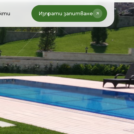
кти
Изпрати запитване