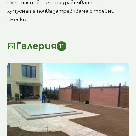
След насипване и подравняване на
хумусната почва затревяваме с тревни
смески.
Галерия
11