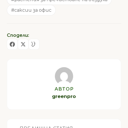
#саксии за офис
Сподели:
АВТОР
greenpro