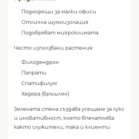
Подходящи за малки офиси
Отлична шумоизолация
Подобряват микроклимата
Често използвани растения:
Филодендрон
Папрати
Спатифилум
Хедера (бръшлян)
Зелената стена създава усещане за лукс
и иновативност, което впечатлява
както служители, така и клиенти.